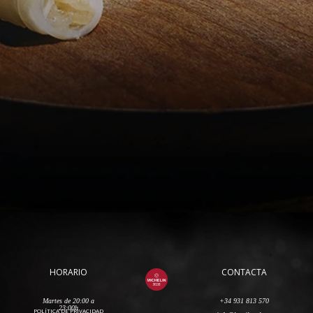
HORARIO
CONTACTA
Martes de 20:00 a
+34 931 813 570
23:00h
POLÍTICA DE PRIVACIDAD